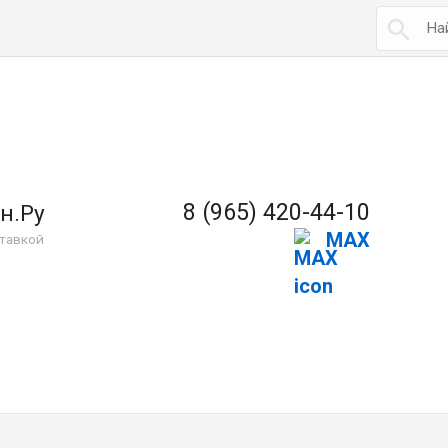

8 (965) 420-44-10
н.Ру
MAX
тавкой