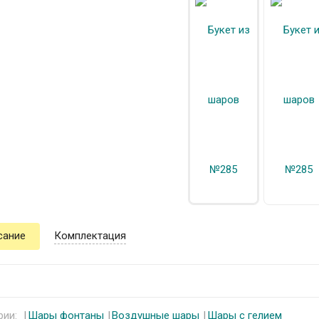
сание
Комплектация
рии:
Шары фонтаны
Воздушные шары
Шары с гелием