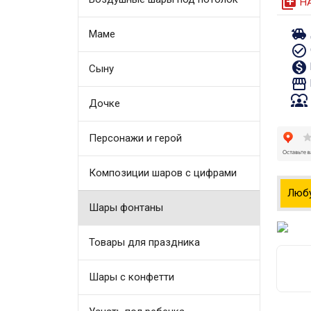
queue
Н
toys
Маме
check_circle_outline
monetization_on
Сыну
storefront
diversity_1
Дочке
Персонажи и герой
Композиции шаров с цифрами
Люб
Шары фонтаны
Товары для праздника
Шары с конфетти