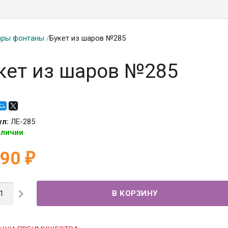
ры фонтаны
/
Букет из шаров №285
кет из шаров №285
ул:
ЛЕ-285
аличии
590
₽
