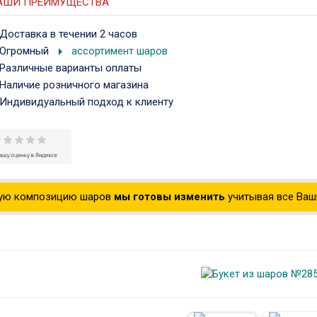
АШИ ПРЕИМУЩЕСТВА
Доставка в течении 2 часов
arrow_right
Огромный
ассортимент шаров
Различные варианты оплаты
Наличие розничного магазина
Индивидуальный подход к клиенту
ую композицию шаров
мы готовы изменить
учитывая все Ваши