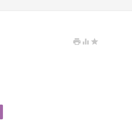


