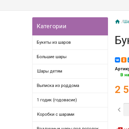

/
Ша
Категории
Бу
Букеты из шаров
Большие шары
Артик
Шары детям
В н
Выписка из роддома
2 
1 годик (годовасие)

Коробки с шарами
Воздушные шары под потолок