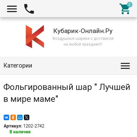



Кубарик-Онлайн.Ру
Воздушные шарики с доставкой
на любой праздник!!!

Категории
Фольгированный шар " Лучшей
в мире маме"
Артикул:
1202-2742
В наличии