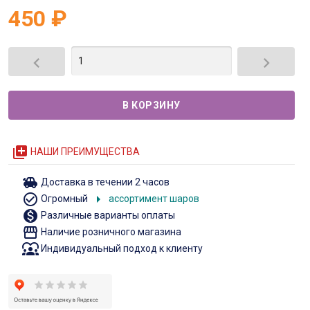
450
₽


queue
НАШИ ПРЕИМУЩЕСТВА
toys
Доставка в течении 2 часов
check_circle_outline
arrow_right
Огромный
ассортимент шаров
monetization_on
Различные варианты оплаты
storefront
Наличие розничного магазина
diversity_1
Индивидуальный подход к клиенту