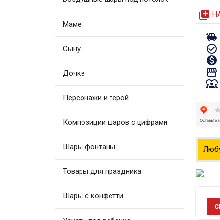
queue
Н
Маме
toys
check_circle_outline
Сыну
monetization_on
storefront
Дочке
diversity_1
Персонажи и герой
Композиции шаров с цифрами
Шары фонтаны
Люб
Товары для праздника
Шары с конфетти
С