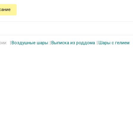
сание
рии:
Воздушные шары
Выписка из роддома
Шары с гелием