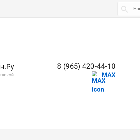

8 (965) 420-44-10
н.Ру
MAX
тавкой