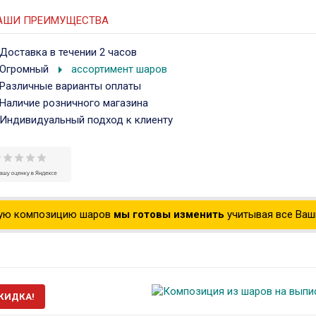
АШИ ПРЕИМУЩЕСТВА
Доставка в течении 2 часов
arrow_right
Огромный
ассортимент шаров
Различные варианты оплаты
Наличие розничного магазина
Индивидуальный подход к клиенту
ую композицию шаров
мы готовы изменить
учитывая все Ваши
КИДКА!