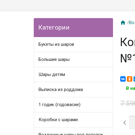

/
Во
Категории
Ко
Букеты из шаров
№
Большие шары
Шары детям
В н
Выписка из роддома
7 5
1 годик (годовасие)
Коробки с шарами

Воздушные шары под потолок