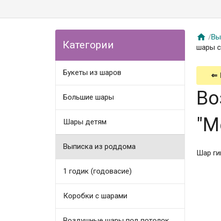

/
Вы
Категории
шары с
Букеты из шаров
⇐
Во
Большие шары
"М
Шары детям
Выписка из роддома
Шар ги
1 годик (годовасие)
Коробки с шарами
Воздушные шары под потолок