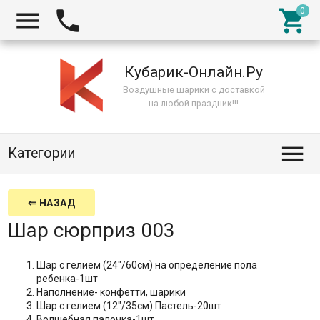



Кубарик-Онлайн.Ру
Воздушные шарики с доставкой
на любой праздник!!!

Категории
⇐ НАЗАД
Шар сюрприз 003
Шар с гелием (24"/60см) на определение пола
ребенка-1шт
Наполнение- конфетти, шарики
Шар с гелием (12"/35см) Пастель-20шт
Волшебная палочка-1шт