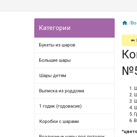

/
Во
Категории
⇐
Букеты из шаров
Ко
Большие шары
№
Шары детям
Ш
Выписка из роддома
Ш
Ш
1 годик (годовасие)
Ш
Г
В
Коробки с шарами
*цвето
Воздушные шары под потолок