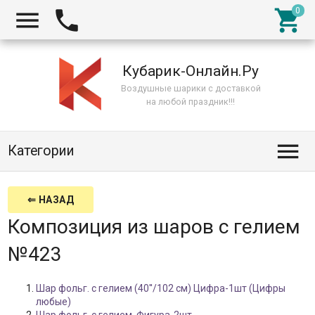



Кубарик-Онлайн.Ру
Воздушные шарики с доставкой
на любой праздник!!!

Категории
⇐ НАЗАД
Композиция из шаров с гелием
№423
Шар фольг. с гелием (40''/102 см) Цифра-1шт (Цифры
любые)