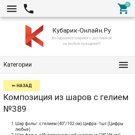



Кубарик-Онлайн.Ру
Воздушные шарики с доставкой
на любой праздник!!!

Категории
⇐ НАЗАД
Композиция из шаров с гелием
№389
Шар фольг. с гелием (40''/102 см) Цифра -1шт (Цифры
любые)