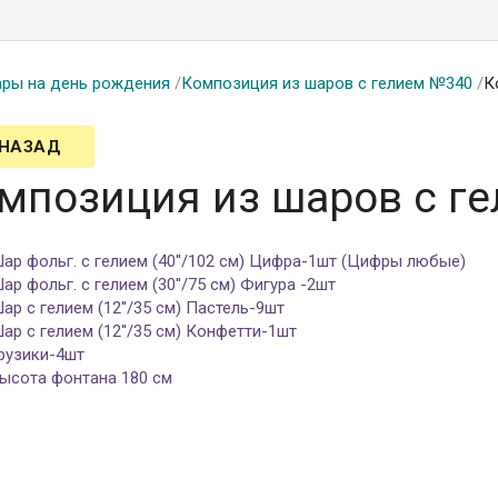
ры на день рождения
/
Композиция из шаров с гелием №340
/
К
 НАЗАД
мпозиция из шаров с г
ар фольг. с гелием (40''/102 см) Цифра-1шт (Цифры любые)
ар фольг. с гелием (30''/75 см) Фигура -2шт
ар с гелием (12''/35 см) Пастель-9шт
ар с гелием (12''/35 см) Конфетти-1шт
рузики-4шт
ысота фонтана 180 см