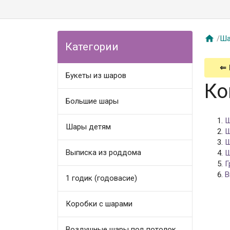

/
Ша
Категории
⇐
Букеты из шаров
Ко
Большие шары
Ш
Шары детям
Ш
Ш
Выписка из роддома
Ш
Г
В
1 годик (годовасие)
Коробки с шарами
Воздушные шары под потолок