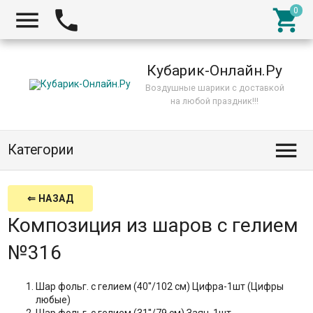



Кубарик-Онлайн.Ру
Воздушные шарики с доставкой
на любой праздник!!!

Категории
⇐ НАЗАД
Композиция из шаров с гелием
№316
Шар фольг. с гелием (40''/102 см) Цифра-1шт (Цифры
любые)