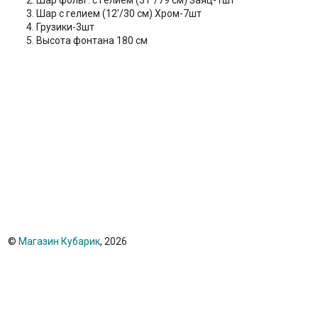
Шар фольг. с гелием (31''/79 см) Заяц-1шт
Шар с гелием (12'/30 см) Хром-7шт
Грузики-3шт
Высота фонтана 180 см
©
Магазин Кубарик
, 2026