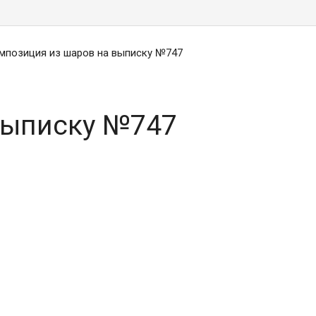
мпозиция из шаров на выписку №747
выписку №747