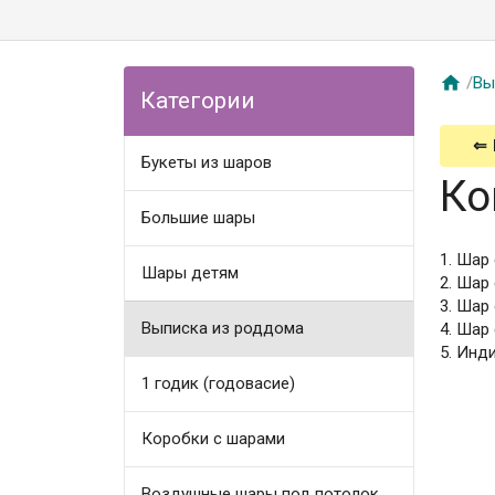

/
Вы
Категории
⇐
Букеты из шаров
Ко
Большие шары
1. Шар
Шары детям
2. Шар
3. Шар
Выписка из роддома
4. Шар
5. Инд
1 годик (годовасие)
Коробки с шарами
Воздушные шары под потолок