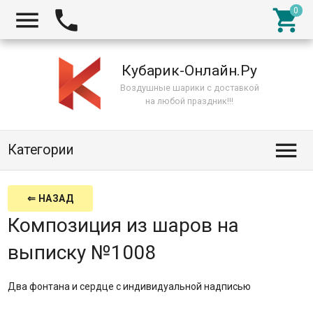



Кубарик-Онлайн.Ру
Воздушные шарики с доставкой
на любой праздник!!!

Категории
⇐ НАЗАД
Композиция из шаров на
выписку №1008
Два фонтана и сердце с индивидуальной надписью