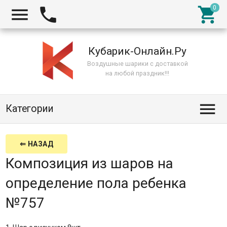



Кубарик-Онлайн.Ру
Воздушные шарики с доставкой
на любой праздник!!!

Категории
⇐ НАЗАД
Композиция из шаров на
определение пола ребенка
№757