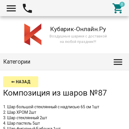



Кубарик-Онлайн.Ру
Воздушные шарики с доставкой
на любой праздник!!!

Категории
⇐ НАЗАД
Композиция из шаров №87
1. Шар большой стеклянный с надписью 65 см 1шт
2. Шар ХРОМ 2шт
3. Шар стеклянный 2шт
4. Шар пастель 5шт
5. Шар фигурный Бабочка 1шт