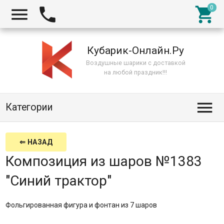



Кубарик-Онлайн.Ру
Воздушные шарики с доставкой
на любой праздник!!!

Категории
⇐ НАЗАД
Композиция из шаров №1383
"Синий трактор"
Фольгированная фигура и фонтан из 7 шаров