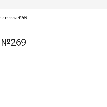
в с гелием №269
м №269