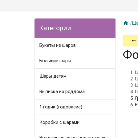

/
Ша
Категории
⇐
Букеты из шаров
Фо
Большие шары
Ш
Шары детям
Ш
Ш
Выписка из роддома
Ш
Г
В
1 годик (годовасие)
Коробки с шарами
Воздушные шары под потолок