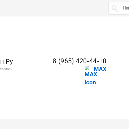

8 (965) 420-44-10
н.Ру
MAX
тавкой