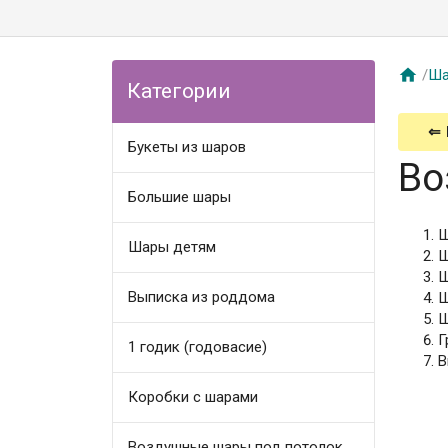

/
Ша
Категории
⇐
Букеты из шаров
Во
Большие шары
Ш
Шары детям
Ш
Ш
Выписка из роддома
Ш
Ш
Г
1 годик (годовасие)
В
Коробки с шарами
Воздушные шары под потолок