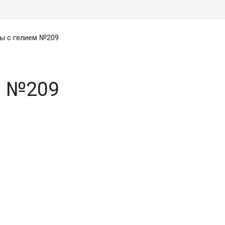
ы с гелием №209
м №209