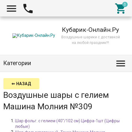



Кубарик-Онлайн.Ру
Воздушные шарики с доставкой
на любой праздник!!!

Категории
⇐ НАЗАД
Воздушные шары с гелием
Машина Молния №309
Шар фольг. с гелием (40''/102 см) Цифра-1шт (Цифры
любые)