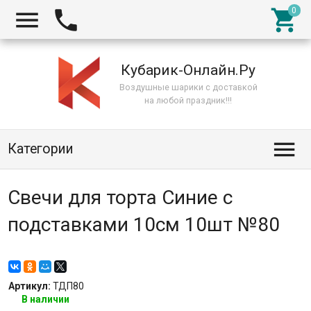



Кубарик-Онлайн.Ру
Воздушные шарики с доставкой
на любой праздник!!!

Категории
Свечи для торта Синие с
подставками 10см 10шт №80
Артикул:
ТДП80
В наличии