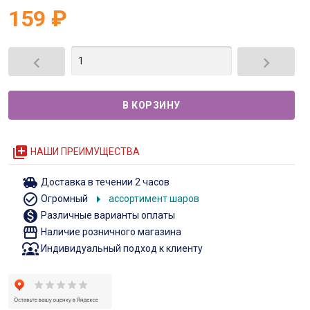
159
₽


queue
НАШИ ПРЕИМУЩЕСТВА
toys
Доставка в течении 2 часов
check_circle_outline
arrow_right
Огромный
ассортимент шаров
monetization_on
Различные варианты оплаты
storefront
Наличие розничного магазина
diversity_1
Индивидуальный подход к клиенту