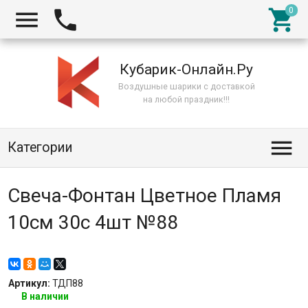



Кубарик-Онлайн.Ру
Воздушные шарики с доставкой
на любой праздник!!!

Категории
Свеча-Фонтан Цветное Пламя
10см 30с 4шт №88
Артикул:
ТДП88
В наличии