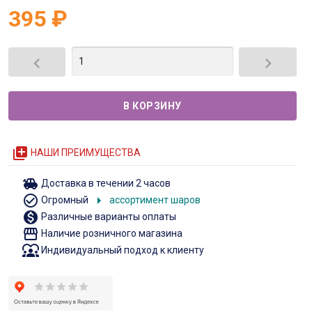
395
₽


queue
НАШИ ПРЕИМУЩЕСТВА
toys
Доставка в течении 2 часов
check_circle_outline
arrow_right
Огромный
ассортимент шаров
monetization_on
Различные варианты оплаты
storefront
Наличие розничного магазина
diversity_1
Индивидуальный подход к клиенту