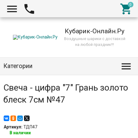



Кубарик-Онлайн.Ру
Воздушные шарики с доставкой
на любой праздник!!!

Категории
Свеча - цифра "7" Грань золото
блеск 7см №47
Артикул:
ТДП47
В наличии