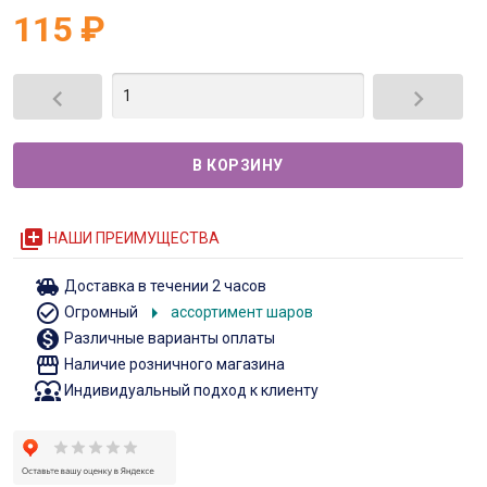
115
₽


queue
НАШИ ПРЕИМУЩЕСТВА
toys
Доставка в течении 2 часов
check_circle_outline
arrow_right
Огромный
ассортимент шаров
monetization_on
Различные варианты оплаты
storefront
Наличие розничного магазина
diversity_1
Индивидуальный подход к клиенту