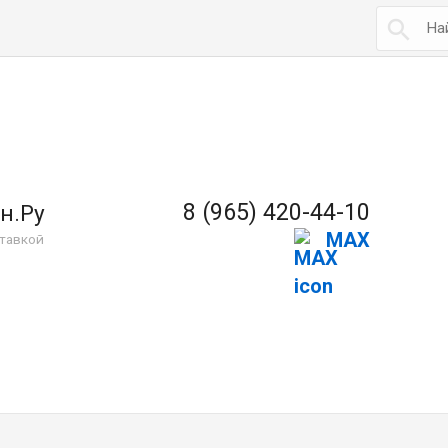

8 (965) 420-44-10
н.Ру
MAX
тавкой