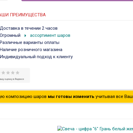
АШИ ПРЕИМУЩЕСТВА
Доставка в течении 2 часов
arrow_right
Огромный
ассортимент шаров
Различные варианты оплаты
Наличие розничного магазина
Индивидуальный подход к клиенту
ую композицию шаров
мы готовы изменить
учитывая все Ваши