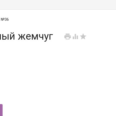
м №36
елый жемчуг


