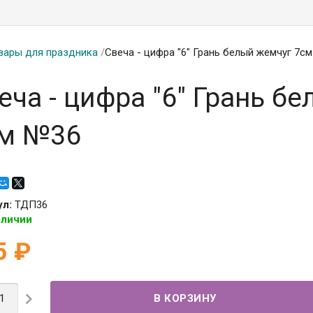
вары для праздника
/
Свеча - цифра "6" Грань белый жемчуг 7с
еча - цифра "6" Грань б
м №36
ул:
ТДП36
аличии
5
₽
