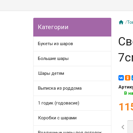

/
То
Категории
Св
Букеты из шаров
7с
Большие шары
Шары детям
Артик
Выписка из роддома
В н
1 годик (годовасие)
11
Коробки с шарами

Воздушные шары под потолок