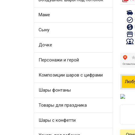
toys
Маме
check_circle_outline
monetization_on
Сыну
storefront
diversity_1
Дочке
Персонажи и герой
Композиции шаров с цифрами
Люб
Шары фонтаны
Товары для праздника
Шары с конфетти
Опи