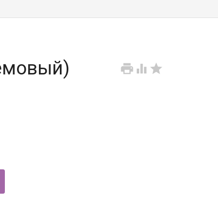
емовый)


