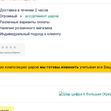
Доставка в течении 2 часов
arrow_right
Огромный
ассортимент шаров
Различные варианты оплаты
Наличие розничного магазина
Индивидуальный подход к клиенту
ую композицию шаров
мы готовы изменить
учитывая все Ваши
сание