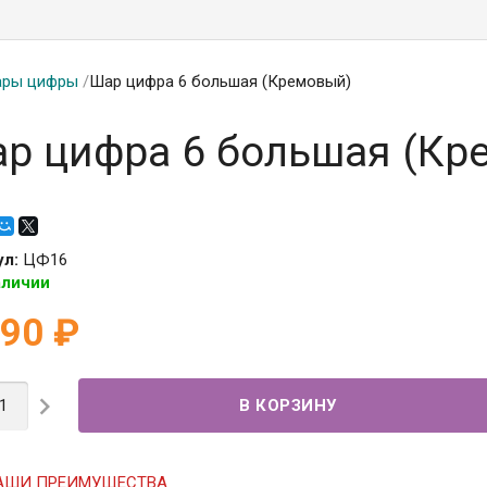
ры цифры
/
Шар цифра 6 большая (Кремовый)
р цифра 6 большая (Кр
ул:
ЦФ16
аличии
190
₽

АШИ ПРЕИМУЩЕСТВА