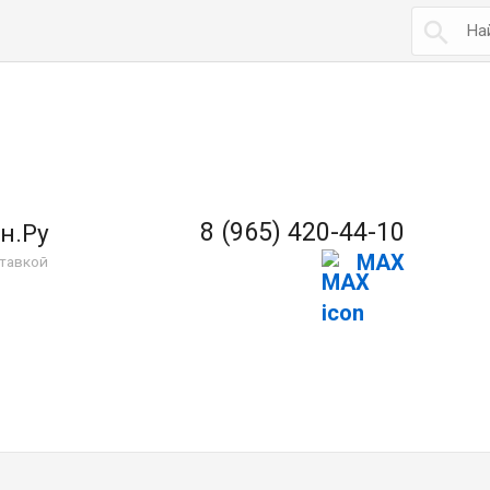

8 (965) 420-44-10
н.Ру
MAX
тавкой