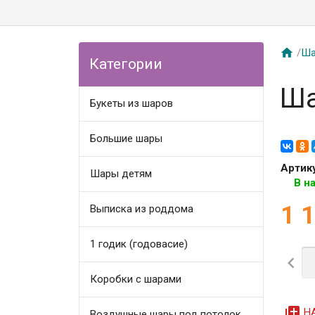

/
Ша
Категории
Ша
Букеты из шаров
Большие шары
Артик
Шары детям
В н
1 
Выписка из роддома
1 годик (годовасие)

Коробки с шарами
queue
Н
Воздушные шары под потолок