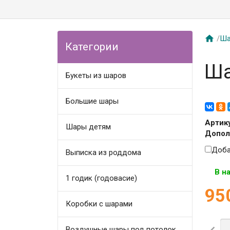

/
Ша
Категории
Ша
Букеты из шаров
Большие шары
Артик
Шары детям
Допол
Доба
Выписка из роддома
В н
1 годик (годовасие)
95
Коробки с шарами
Воздушные шары под потолок