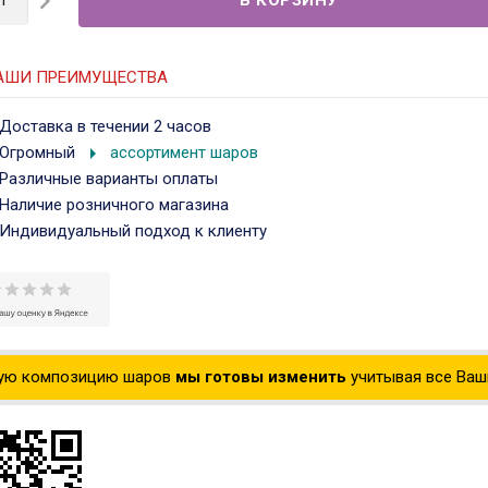

АШИ ПРЕИМУЩЕСТВА
Доставка в течении 2 часов
arrow_right
Огромный
ассортимент шаров
Различные варианты оплаты
Наличие розничного магазина
Индивидуальный подход к клиенту
ую композицию шаров
мы готовы изменить
учитывая все Ваши