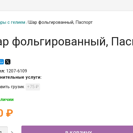
ры с гелием
/
Шар фольгированный, Паспорт
р фольгированный, Пас
ул:
1207-6109
нительные услуги:
вить грузик
+75
₽
аличии
0
₽