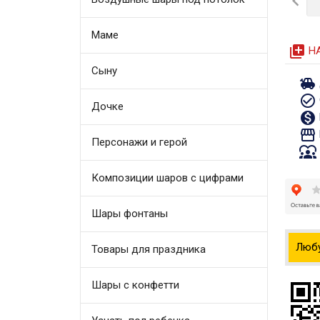

Маме
queue
Н
Сыну
toys
check_circle_outline
Дочке
monetization_on
storefront
Персонажи и герой
diversity_1
Композиции шаров с цифрами
Шары фонтаны
Люб
Товары для праздника
Шары с конфетти