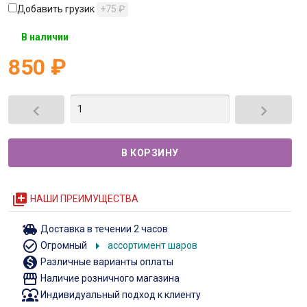
Добавить грузик
+75
₽
В наличии
850
₽


queue
НАШИ ПРЕИМУЩЕСТВА
toys
Доставка в течении 2 часов
check_circle_outline
arrow_right
Огромный
ассортимент шаров
monetization_on
Различные варианты оплаты
storefront
Наличие розничного магазина
diversity_1
Индивидуальный подход к клиенту