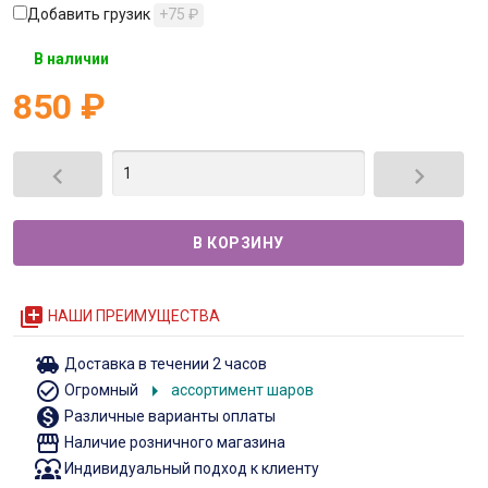
Добавить грузик
+75
₽
В наличии
850
₽


queue
НАШИ ПРЕИМУЩЕСТВА
toys
Доставка в течении 2 часов
check_circle_outline
arrow_right
Огромный
ассортимент шаров
monetization_on
Различные варианты оплаты
storefront
Наличие розничного магазина
diversity_1
Индивидуальный подход к клиенту