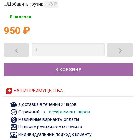
Добавить грузик
+75
₽
В наличии
950
₽


queue
НАШИ ПРЕИМУЩЕСТВА
toys
Доставка в течении 2 часов
check_circle_outline
arrow_right
Огромный
ассортимент шаров
monetization_on
Различные варианты оплаты
storefront
Наличие розничного магазина
diversity_1
Индивидуальный подход к клиенту