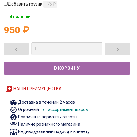
Добавить грузик
+75
₽
В наличии
950
₽


queue
НАШИ ПРЕИМУЩЕСТВА
toys
Доставка в течении 2 часов
check_circle_outline
arrow_right
Огромный
ассортимент шаров
monetization_on
Различные варианты оплаты
storefront
Наличие розничного магазина
diversity_1
Индивидуальный подход к клиенту