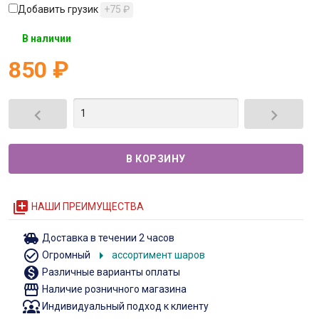
Добавить грузик
+75
₽
В наличии
850
₽


queue
НАШИ ПРЕИМУЩЕСТВА
toys
Доставка в течении 2 часов
check_circle_outline
arrow_right
Огромный
ассортимент шаров
monetization_on
Различные варианты оплаты
storefront
Наличие розничного магазина
diversity_1
Индивидуальный подход к клиенту