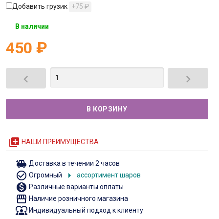
Добавить грузик
+75
₽
В наличии
450
₽


queue
НАШИ ПРЕИМУЩЕСТВА
toys
Доставка в течении 2 часов
check_circle_outline
arrow_right
Огромный
ассортимент шаров
monetization_on
Различные варианты оплаты
storefront
Наличие розничного магазина
diversity_1
Индивидуальный подход к клиенту