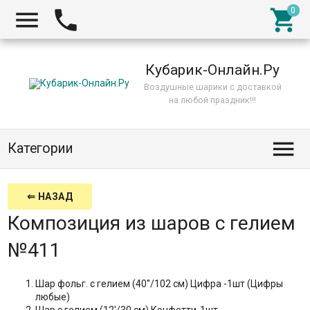



Кубарик-Онлайн.Ру
Воздушные шарики с доставкой
на любой праздник!!!

Категории
⇐ НАЗАД
Композиция из шаров с гелием
№411
Шар фольг. с гелием (40''/102 см) Цифра -1шт (Цифры
любые)