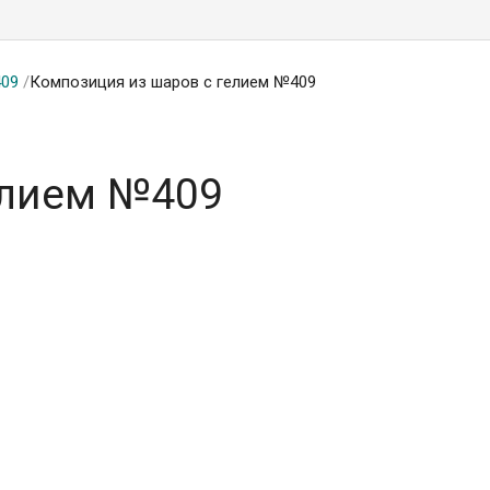
409
/
Композиция из шаров с гелием №409
елием №409