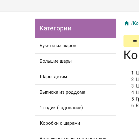

/
Ко
Категории
⇐
Букеты из шаров
Ко
Большие шары
Ш
Шары детям
Ш
Ш
Выписка из роддома
Ш
Г
В
1 годик (годовасие)
Коробки с шарами
Воздушные шары под потолок