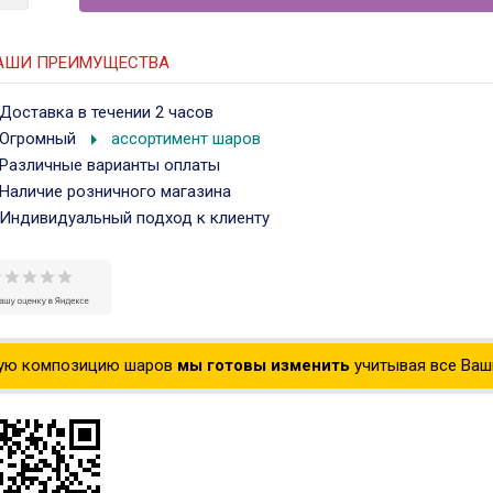
АШИ ПРЕИМУЩЕСТВА
Доставка в течении 2 часов
arrow_right
Огромный
ассортимент шаров
Различные варианты оплаты
Наличие розничного магазина
Индивидуальный подход к клиенту
ую композицию шаров
мы готовы изменить
учитывая все Ваши