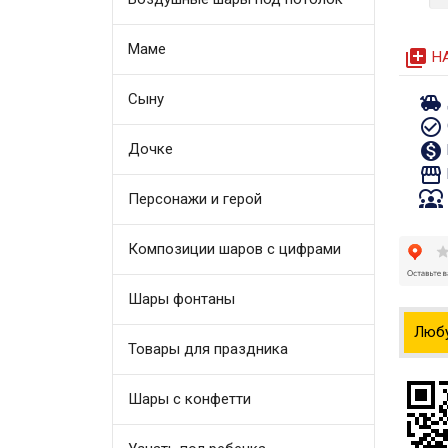
Маме
queue
Н
Сыну
toys
check_circle_outline
monetization_on
Дочке
storefront
diversity_1
Персонажи и герой
Композиции шаров с цифрами
Шары фонтаны
Люб
Товары для праздника
Шары с конфетти