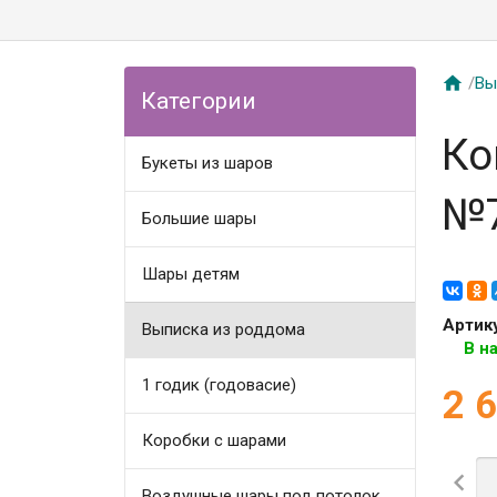

/
Вы
Категории
Ко
Букеты из шаров
№
Большие шары
Шары детям
Артик
Выписка из роддома
В н
1 годик (годовасие)
2 
Коробки с шарами

Воздушные шары под потолок