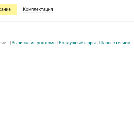
сание
Комплектация
рии:
Выписка из роддома
Воздушные шары
Шары с гелием