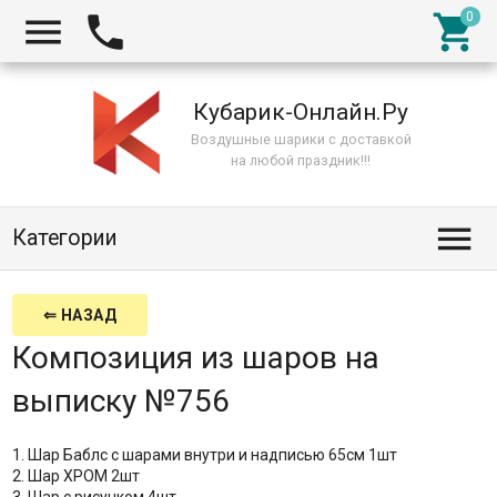



Кубарик-Онлайн.Ру
Воздушные шарики с доставкой
на любой праздник!!!

Категории
⇐ НАЗАД
Композиция из шаров на
выписку №756
1. Шар Баблс с шарами внутри и надписью 65см 1шт
2. Шар ХРОМ 2шт