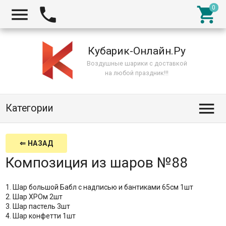



Кубарик-Онлайн.Ру
Воздушные шарики с доставкой
на любой праздник!!!

Категории
⇐ НАЗАД
Композиция из шаров №88
1. Шар большой Бабл с надписью и бантиками 65см 1шт
2. Шар ХРОм 2шт
3. Шар пастель 3шт
4. Шар конфетти 1шт