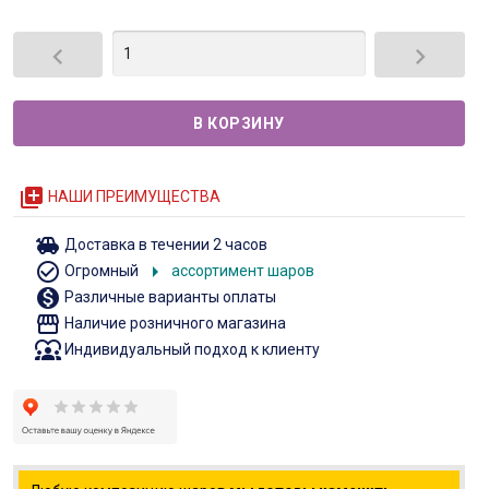


queue
НАШИ ПРЕИМУЩЕСТВА
toys
Доставка в течении 2 часов
check_circle_outline
arrow_right
Огромный
ассортимент шаров
monetization_on
Различные варианты оплаты
storefront
Наличие розничного магазина
diversity_1
Индивидуальный подход к клиенту