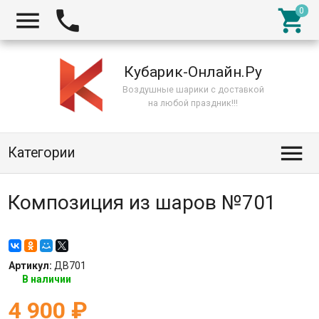



Кубарик-Онлайн.Ру
Воздушные шарики с доставкой
на любой праздник!!!

Категории
Композиция из шаров №701
Артикул:
ДВ701
В наличии
4 900
₽