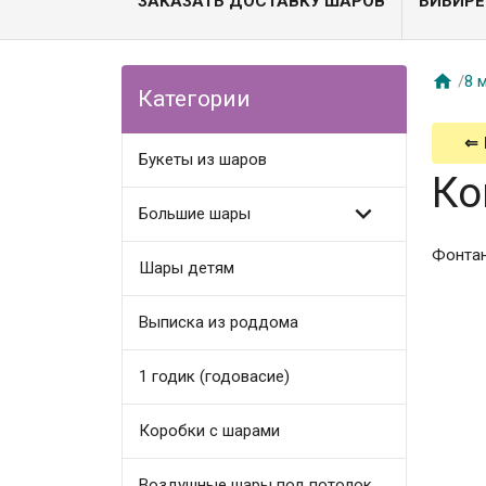
ЗАКАЗАТЬ ДОСТАВКУ ШАРОВ
БИБИРЕ

/
8 
Категории
⇐
Букеты из шаров
Ко

Большие шары
Фонтан
Шары детям
Выписка из роддома
1 годик (годовасие)
Коробки с шарами
Воздушные шары под потолок