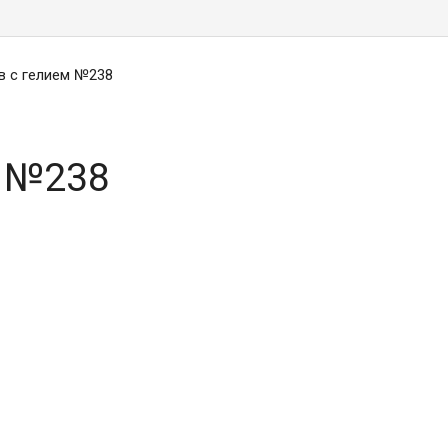
в с гелием №238
м №238