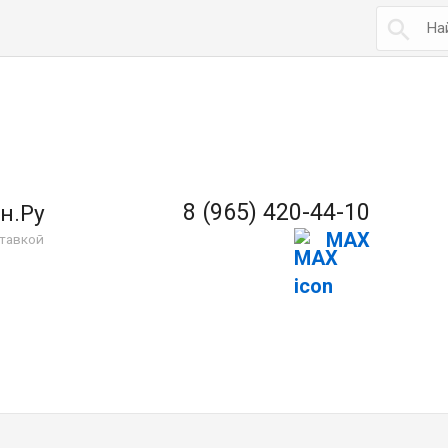

8 (965) 420-44-10
н.Ру
MAX
тавкой