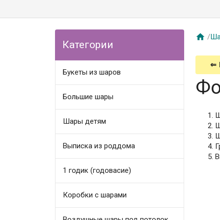

/
Ша
Категории
⇐
Букеты из шаров
Фо
Большие шары
Ш
Шары детям
Ш
Ш
Выписка из роддома
Г
В
1 годик (годовасие)
Коробки с шарами
Воздушные шары под потолок