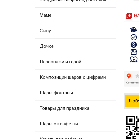
queue
Маме
Н
toys
Сыну
check_circle_outline
monetization_on
Дочке
storefront
diversity_1
Персонажи и герой
Композиции шаров с цифрами
Шары фонтаны
Люб
Товары для праздника
Шары с конфетти