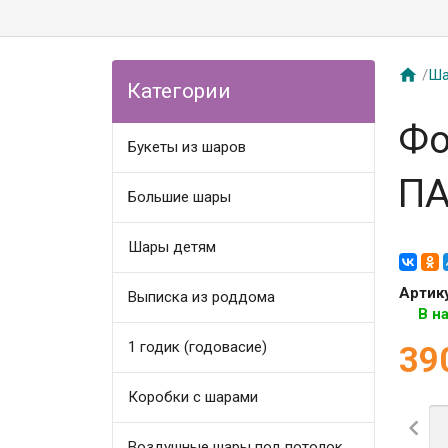

/
Ша
Категории
Фо
Букеты из шаров
ПА
Большие шары
Шары детям
Артик
Выписка из роддома
В н
1 годик (годовасие)
39
Коробки с шарами

Воздушные шары под потолок