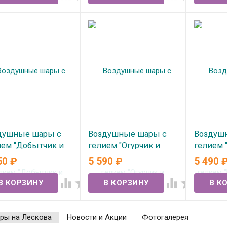
душные шары с
Воздушные шары с
Воздуш
ием "Добытчик и
гелием "Огурчик и
гелием 
а" №354
водка"№343
и фонта
50
₽
5 590
₽
5 490
 наличии
В наличии
В нал




ры на Лескова
Новости и Акции
Фотогалерея