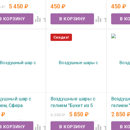
Рождения пионы"
гелием 
5 450
₽
450
₽
450
₽
0
₽
 наличии
надутые
В наличии




В нал
Скидка!
душный шар с
Воздушные шары с
Воздуш
ием, Сфера
гелием "Букет из 5
гелием 
скетбольный мяч"
роз" №361
розой" 
0
₽
5 850
₽
2 850
6 250
₽
 наличии
В наличии
В нал



