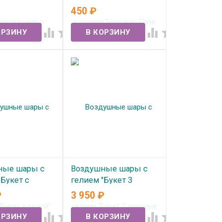
"С ДР Буквы
Паук летящий"
450
₽
 роз золото"
В наличии




ичии
ные шары с
Воздушные шары с
"Букет с
гелием "Букет 3
№362
красные розы" №365
₽
3 950
₽
ичии
В наличии



