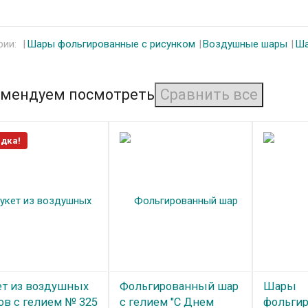
рии:
Шары фольгированные с рисунком
Воздушные шары
Ша
мендуем посмотреть
дка!
ет из воздушных
Фольгированный шар
Шары
ов с гелием № 325
с гелием "С Днем
фольгир