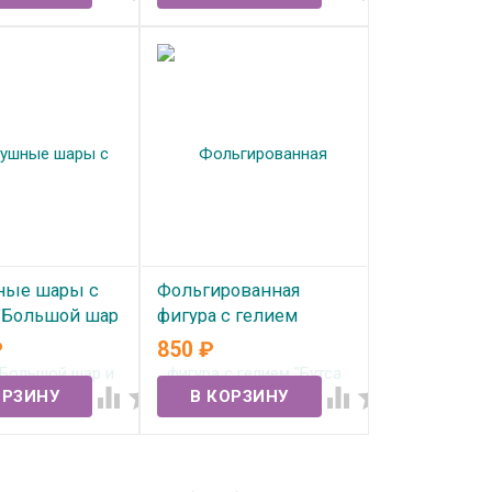
ные шары с
Фольгированная
"Большой шар
фигура с гелием
н" №322
"Бутса футбольная"
₽
850
₽
ичии
В наличии



