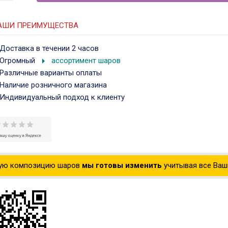
АШИ ПРЕИМУЩЕСТВА
Доставка в течении 2 часов
arrow_right
Огромный
ассортимент шаров
Различные варианты оплаты
Наличие розничного магазина
Индивидуальный подход к клиенту
ую композицию шаров
мы готовы изменить
учитывая все Ваши