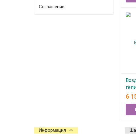
Соглашение
Воз
гел
Рыб
6 1
В
Информация
Ша