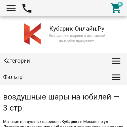



Кубарик-Онлайн.Ру
Воздушные шарики с доставкой
на любой праздник!!!

Категории

Фильтр
воздушные шары на юбилей —
3 стр.
Магазин воздушных шариков
«Кубарик»
в Москве по ул.