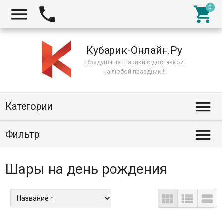



Кубарик-Онлайн.Ру
Воздушные шарики с доставкой
на любой праздник!!!

Категории

Фильтр
Шары на день рождения


