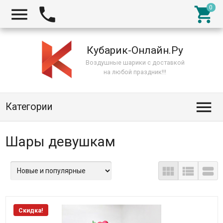



Кубарик-Онлайн.Ру
Воздушные шарики с доставкой
на любой праздник!!!

Категории
Шары девушкам



Скидка!