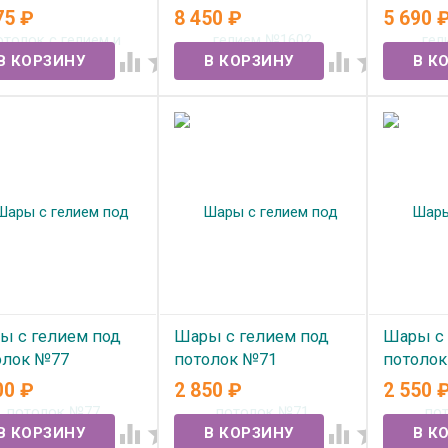
диком №1608
75
₽
8 450
₽
5 690
В наличии
В нал
 наличии




ы с гелием под
Шары с гелием под
Шары с 
олок №77
потолок №71
потоло
00
₽
2 850
₽
2 550
 наличии
В наличии
В нал



