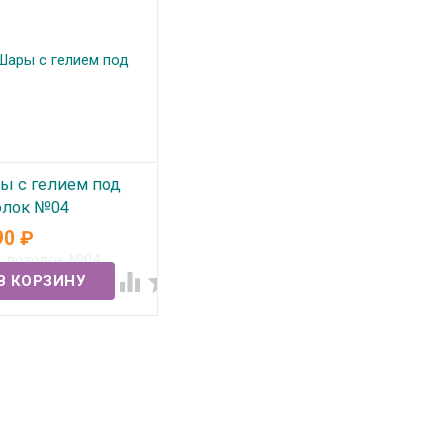
ы с гелием под
олок №04
90
₽
 наличии

