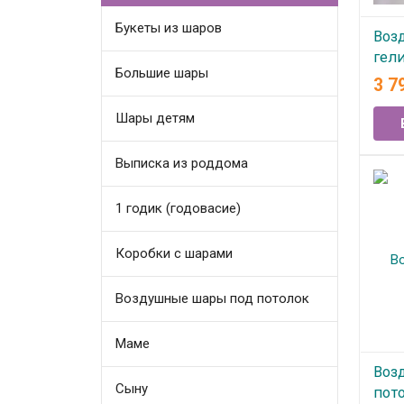
Букеты из шаров
Воз
гел
Большие шары
3 7
В
Шары детям
Выписка из роддома
1 годик (годовасие)
Коробки с шарами
Воздушные шары под потолок
Маме
Воз
Сыну
пото