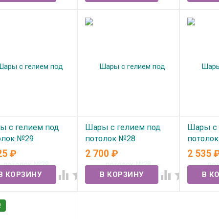
ы с гелием под
Шары с гелием под
Шары с 
олок №29
потолок №28
потоло
25
₽
2 700
₽
2 535
 наличии
В наличии
В нал




!