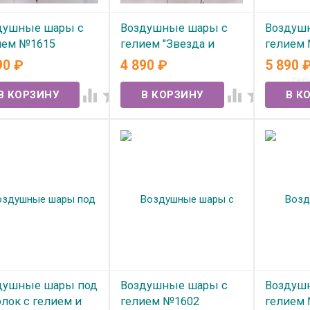
душные шары с
Воздушные шары с
Воздуш
ием №1615
гелием "Звезда и
гелием
фонтан" №1613
90
₽
4 890
₽
5 890
 наличии
В нал
В наличии




душные шары под
Воздушные шары с
Воздуш
лок с гелием и
гелием №1602
гелием