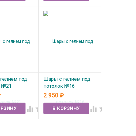
гелием под
Шары с гелием под
к №21
потолок №16
₽
2 950
₽
ичии
В наличии



