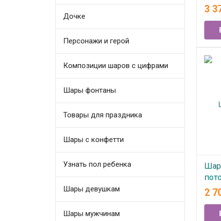
дож
3 3
Дочке
В
Персонажи и герой
Композиции шаров с цифрами
Шары фонтаны
Товары для праздника
Шары с конфетти
Узнать пол ребенка
Шар
пот
Шары девушкам
2 7
В
Шары мужчинам