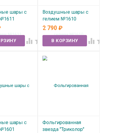
ные шары с
Воздушные шары с
 №1611
гелием №1610
₽
2 790
₽
ичии
В наличии




ные шары с
Фольгированная
 №1601
звезда "Триколор"