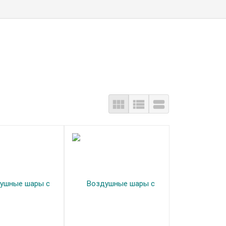


