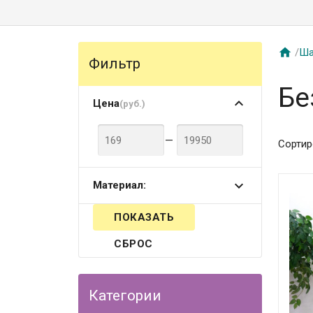

/
Ша
Фильтр
Бе
Цена
(руб.)
—
Сортир
Материал:
СБРОС
Категории