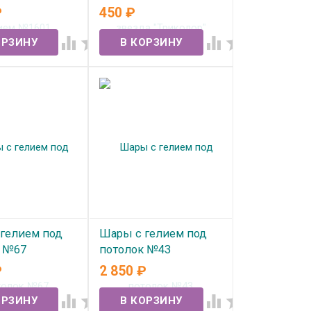
₽
450
₽
ичии
В наличии




гелием под
Шары с гелием под
к №67
потолок №43
₽
2 850
₽
ичии
В наличии



