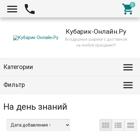



Кубарик-Онлайн.Ру
Воздушные шарики с доставкой
на любой праздник!!!

Категории

Фильтр
На день знаний


