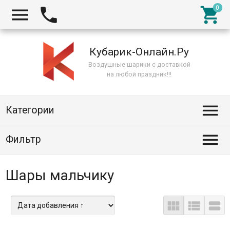



Кубарик-Онлайн.Ру
Воздушные шарики с доставкой
на любой праздник!!!

Категории

Фильтр
Шары мальчику


