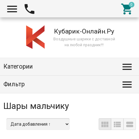



Кубарик-Онлайн.Ру
Воздушные шарики с доставкой
на любой праздник!!!

Категории

Фильтр
Шары мальчику


