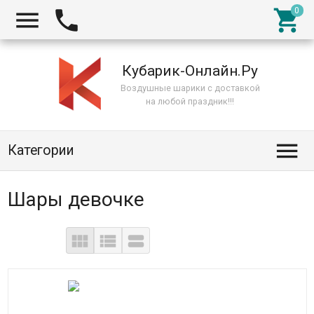



Кубарик-Онлайн.Ру
Воздушные шарики с доставкой
на любой праздник!!!

Категории
Шары девочке


