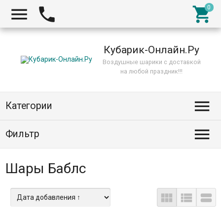



Кубарик-Онлайн.Ру
Воздушные шарики с доставкой
на любой праздник!!!

Категории

Фильтр
Шары Баблс


