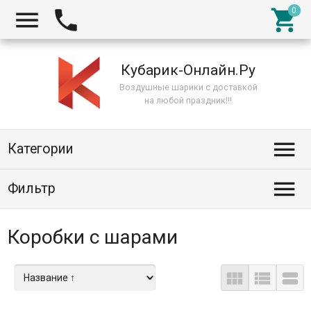



Кубарик-Онлайн.Ру
Воздушные шарики с доставкой
на любой праздник!!!

Категории

Фильтр
Коробки с шарами


