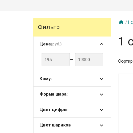

/
1 
Фильтр
1 
Цена
(руб.)
—
Сортир
Кому:
Форма шара:
Цвет цифры:
Цвет шариков