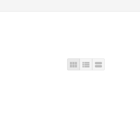


