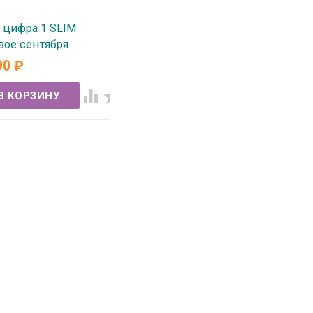
 цифра 1 SLIM
вое сентября
90
₽
 наличии

